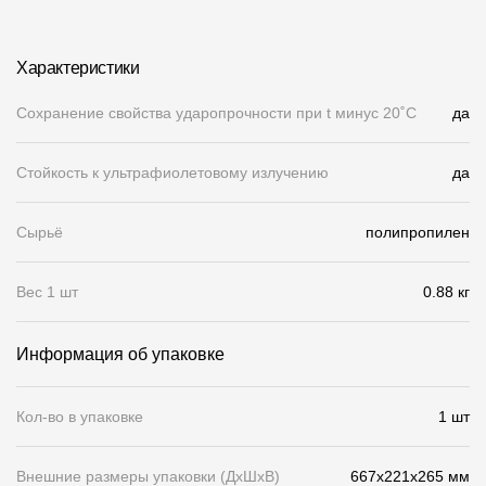
О компании
Характеристики
Контакты
Сохранение свойства ударопрочности при t минус 20˚C
да
Контроль качества кровли
Качество фасадов
Стойкость к ультрафиолетовому излучению
да
Награды
Сырьё
полипропилен
Отправка рекламации
Предложения по сотрудничеству
Вес 1 шт
0.88 кг
Вакансии
Информация об упаковке
B2B
Отзывы
Кол-во в упаковке
1 шт
Внешние размеры упаковки (ДхШхВ)
667x221x265 мм