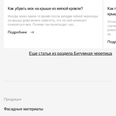
Как убрать мох на крыше из мягкой кровли?
Как 
кры
Иногда через какое-то время после укладки гибкой черепицы
на крышу дома можно заметить, что на ней начинает
Устан
появляться мох. Почему так происходит, нас...
случа
рекон
Подробнее
ка...
Под
Еще статьи из раздела Битумная черепица
Продукция
Фасадные материалы