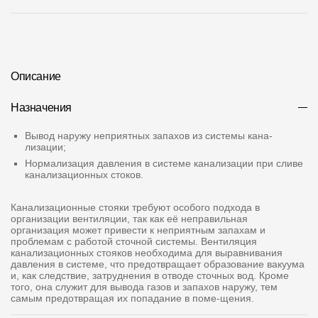
Где купить?
Санкт-Петербург
Описание
Назначения
Контакты
Вывод наружу неприятных запахов из системы кана-
лизации;
8 800 100 71 45
site@docke.ru
Нормализация давления в системе канализации при сливе
канализационных стоков.
Адрес
125212, Россия, Москва, Головинское ш., д. 5, стр. 1
(БЦ "Водный
Канализационные стояки требуют особого подхода в
организации вентиляции, так как её неправильная
Режим работы
организация может привести к неприятным запахам и
проблемам с работой сточной системы. Вентиляция
Пн-Пт - 10-19
канализационных стояков необходима для выравнивания
Сб-Вс - выходной
давления в системе, что предотвращает образование вакуума
и, как следствие, затруднения в отводе сточных вод. Кроме
того, она служит для вывода газов и запахов наружу, тем
самым предотвращая их попадание в поме-щения.