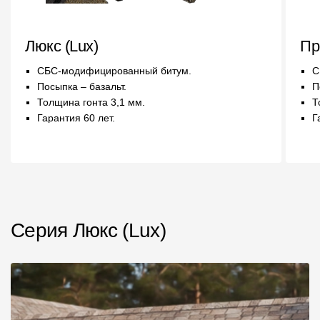
Чертежи
Люкс (Lux)
Пр
Текстуры
СБС-модифицированный битум.
С
Фото объектов
Посыпка – базальт.
П
Толщина гонта 3,1 мм.
Т
Вопрос-ответ/Faq
Гарантия 60 лет.
Г
Статьи
Сервисы
Конструктор
Серия Люкс (Lux)
Калькулятор
Цены
Компания