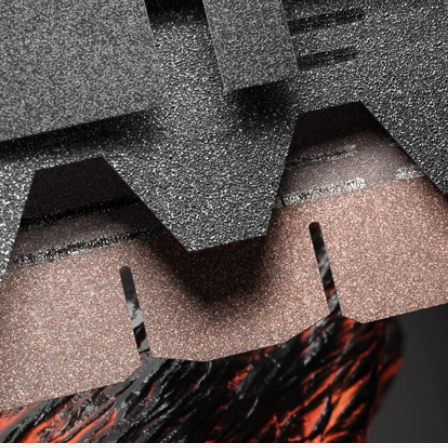
Фасадные панели
Фасадная плитка
Комплектующие для фасадов
Пленки и мембраны
Мягкая кровля
Однослойная черепица
Ламинированная черепица
Комплектующие к кровле
Кровельная вентиляция
Водостоки