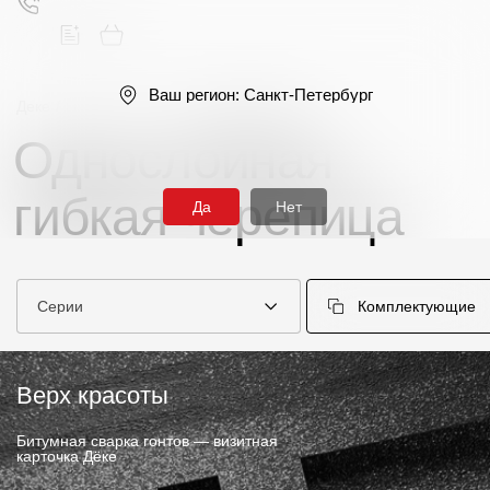
Ваш регион:
Санкт-Петербург
Деке
/
Гибкая черепица
/
Однослойная
Однослойная
Поиск
гибкая черепица
Да
Нет
Серии
Комплектующие
Продукция
Фасадные материалы
Верх красоты
Сайдинг
Битумная сварка гонтов — визитная
карточка Дёке
Софиты