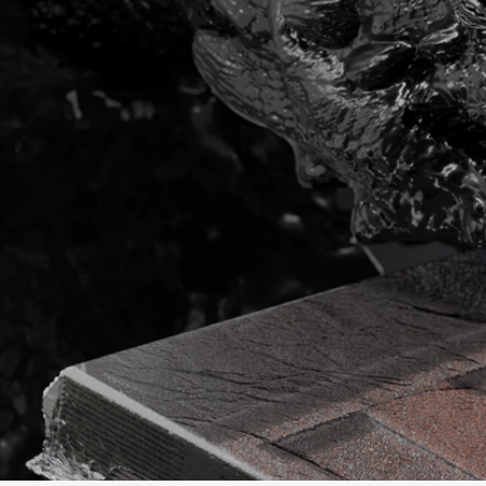
Фасадные панели
Фасадная плитка
Комплектующие для фасадов
Пленки и мембраны
Мягкая кровля
Однослойная черепица
Ламинированная черепица
Комплектующие к кровле
Кровельная вентиляция
Водостоки