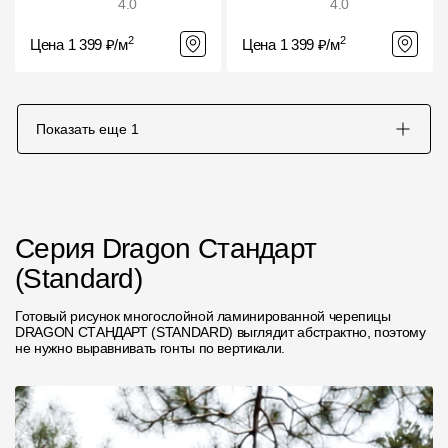
4.0
4.0
2
2
Цена 1 399 ₽/м
Цена 1 399 ₽/м
Показать еще
1
Серия Dragon Стандарт
(Standard)
Готовый рисунок многослойной ламинированной черепицы
DRAGON СТАНДАРТ (STANDARD) выглядит абстрактно, поэтому
не нужно выравнивать гонты по вертикали.