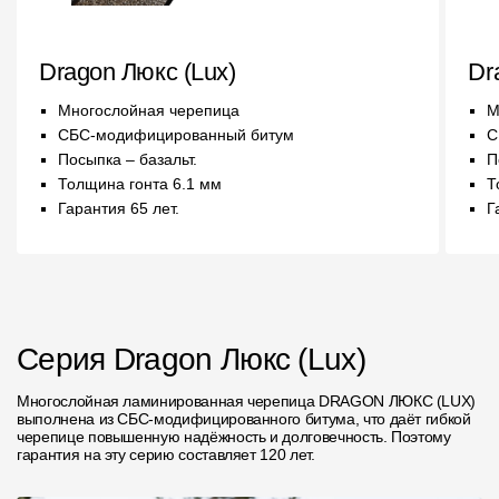
Чертежи
Dragon Люкс (Lux)
Dr
Текстуры
Многослойная черепица
М
Фото объектов
СБС-модифицированный битум
С
Посыпка – базальт.
П
Вопрос-ответ/Faq
Толщина гонта 6.1 мм
Т
Статьи
Гарантия 65 лет.
Г
Сервисы
Конструктор
Серия Dragon Люкс (Lux)
Калькулятор
Многослойная ламинированная черепица DRAGON ЛЮКС (LUX)
Цены
выполнена из СБС-модифицированного битума, что даёт гибкой
черепице повышенную надёжность и долговечность. Поэтому
гарантия на эту серию составляет 120 лет.
Компания