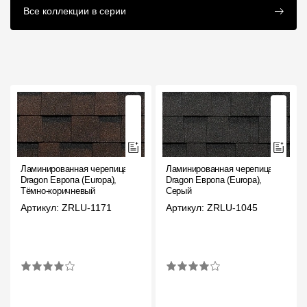
Комплектующие к
Инструкции
Все коллекции в серии
кровле
Ламинированная черепица
Ламинированная черепица
Dragon Европа (Europa),
Dragon Европа (Europa),
Тёмно-коричневый
Серый
Артикул: ZRLU-1171
Артикул: ZRLU-1045