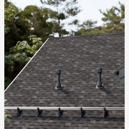
О компании
Контакты
Контроль качества кровли
Качество фасадов
Награды
Отправка рекламации
Предложения по сотрудничеству
Вакансии
B2B
Отзывы