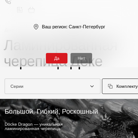
Ваш регион:
Санкт-Петербург
Деке
/
Гибкая черепица
/
Ламинированная
Ламинированная
Поиск
черепица Дёке
Да
Нет
Серии
Комплект
Продукция
Фасадные материалы
Большой, Гибкий, Роскошный
Сайдинг
Döcke Dragon — уникальная
ламинированная черепица
Софиты