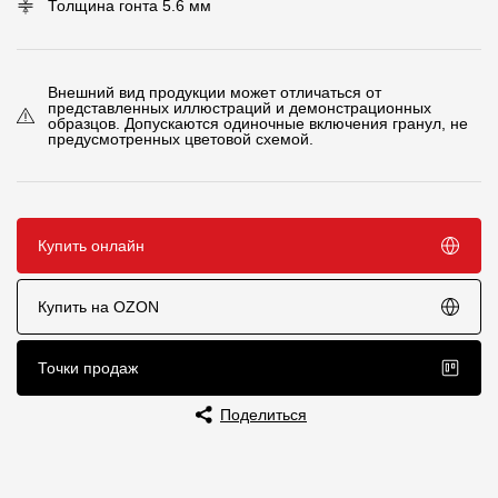
Толщина гонта 5.6 мм
Чертежи
Текстуры
Внешний вид продукции может отличаться от
представленных иллюстраций и демонстрационных
Фото объектов
образцов. Допускаются одиночные включения гранул, не
предусмотренных цветовой схемой.
Вопрос-ответ/Faq
Статьи
Купить онлайн
Сервисы
Купить на OZON
Конструктор
Точки продаж
Калькулятор
Цены
Поделиться
Компания