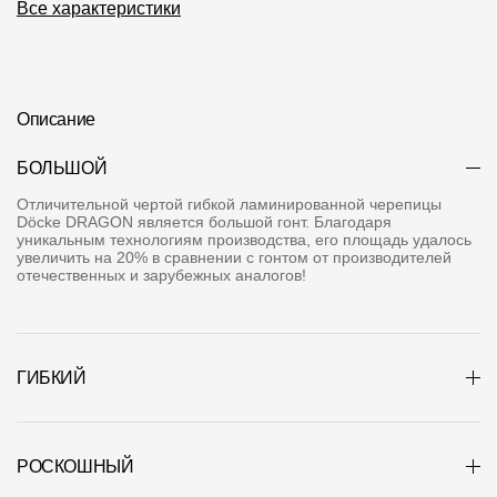
Все характеристики
Где купить?
Санкт-Петербург
Описание
БОЛЬШОЙ
Контакты
Отличительной чертой гибкой ламинированной черепицы
Dӧcke DRAGON является большой гонт. Благодаря
8 800 100 71 45
site@docke.ru
уникальным технологиям производства, его площадь удалось
увеличить на 20% в сравнении с гонтом от производителей
Адрес
отечественных и зарубежных аналогов!
125212, Россия, Москва, Головинское ш., д. 5, стр. 1
(БЦ "Водный
Режим работы
ГИБКИЙ
Пн-Пт - 10-19
Сб-Вс - выходной
РОСКОШНЫЙ