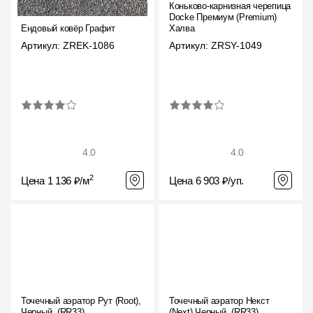
Коньково-карнизная черепица
Docke Премиум (Premium)
Ендовый ковёр Графит
Халва
Артикул: ZREK-1086
Артикул: ZRSY-1049
4.0
4.0
2
Цена 1 136 ₽/м
Цена 6 903 ₽/уп.
Точечный аэратор Рут (Root),
Точечный аэратор Некст
Черный, (RR33)
(Next) Черный, (RR33)