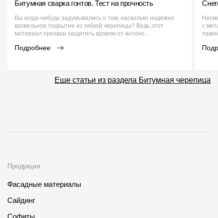
Битумная сварка гонтов. Тест на прочность
Снег
Вы когда-нибудь задумывались о том, насколько надежно
Несмо
кровельное покрытие из гибкой черепицы? Ведь этот
с мет
материал призван защитить кровлю от интенс...
лавин
Подробнее
Под
Еще статьи из раздела Битумная черепица
Продукция
Фасадные материалы
Сайдинг
Софиты