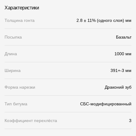
Характеристики
О компании
Толщина гонта
2.8 ± 11% (одного слоя) мм
Контакты
Контроль качества кровли
Посыпка
Базальт
Качество фасадов
Длина
1000 мм
Награды
Отправка рекламации
Ширина
391+-3 мм
Предложения по сотрудничеству
Форма нарезки
Драконий зуб
Вакансии
B2B
Тип битума
СБС-модифицированный
Отзывы
Коэффициент перехлёста
3