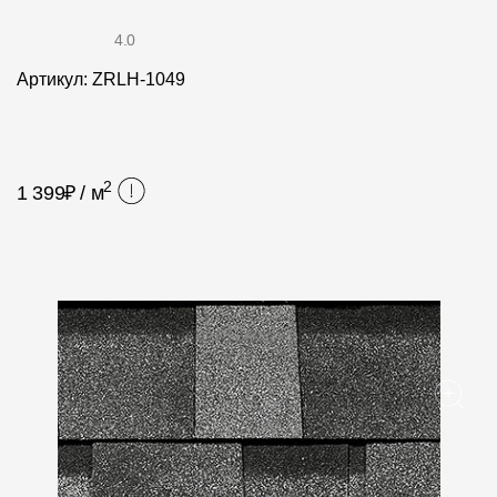
Фасадные панели
4.0
Фасадная плитка
Артикул: ZRLH-1049
Комплектующие для фасадов
Пленки и мембраны
2
1 399
₽ / м
Мягкая кровля
Однослойная черепица
Ламинированная черепица
Комплектующие к кровле
Кровельная вентиляция
Водостоки