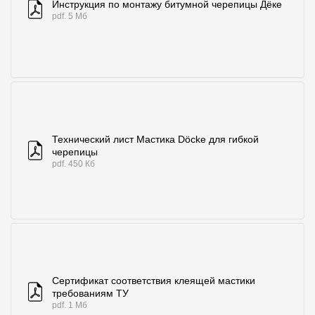
Инструкция по монтажу битумной черепицы Дёке
Где купить?
pdf. 5 Мб
Санкт-Петербург
Контакты
Технический лист Мастика Döcke для гибкой
8 800 100 71 45
site@docke.ru
черепицы
pdf. 450 Кб
Адрес
125212, Россия, Москва, Головинское ш., д. 5, стр. 1
(БЦ "Водный
Режим работы
Пн-Пт - 10-19
Сб-Вс - выходной
Сертификат соответствия клеящей мастики
требованиям ТУ
pdf. 1 Мб