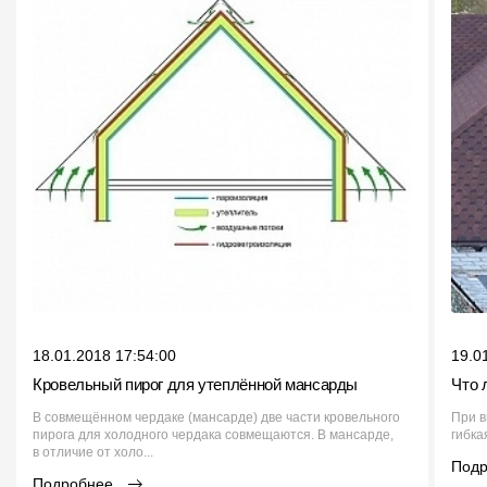
18.01.2018 17:54:00
19.0
Кровельный пирог для утеплённой мансарды
Что 
В совмещённом чердаке (мансарде) две части кровельного
При в
пирога для холодного чердака совмещаются. В мансарде,
гибка
в отличие от холо...
Под
Подробнее