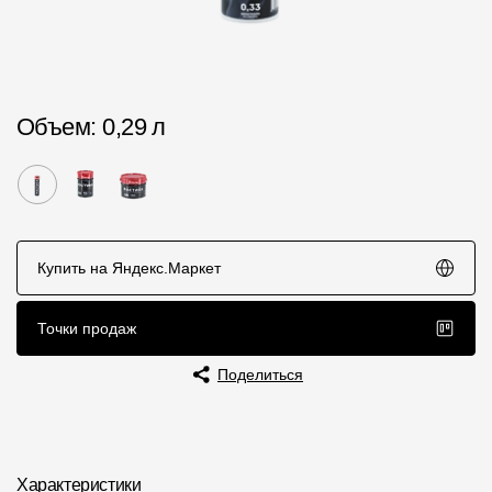
Пластиковые водосточные системы
Металлические водосточные системы
Водосборник
Объем
: 0,29 л
Чердачные лестницы
Документация
Купить на Яндекс.Маркет
Документация
Инструкции по монтажу
Точки продаж
Технические листы
Поделиться
Рекламные материалы
Сертификаты
Гарантии
Характеристики