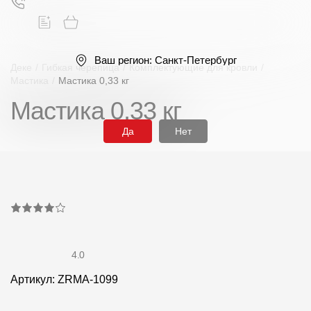
Ваш регион:
Санкт-Петербург
Деке
/
Гибкая черепица
/
Комплектующие для кровли
/
Мастика
/
Мастика 0,33 кг
Мастика 0,33 кг
Поиск
Да
Нет
Продукция
Фасадные материалы
4.0
Сайдинг
Артикул: ZRMA-1099
Софиты