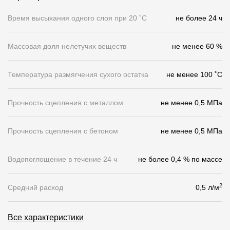
Чертежи
Время высыхания одного слоя при 20 ˚С
не более 24 ч
Текстуры
Массовая доля нелетучих веществ
не менее 60 %
Фото объектов
Вопрос-ответ/Faq
Температура размягчения сухого остатка
не менее 100 ˚С
Статьи
Прочность сцепления с металлом
не менее 0,5 МПа
Сервисы
Прочность сцепления с бетоном
не менее 0,5 МПа
Конструктор
Водопоглощение в течение 24 ч
не более 0,4 % по массе
Калькулятор
2
Средний расход
0,5 л/м
Цены
Все характеристики
Компания