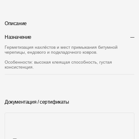
О компании
Контакты
Описание
Контроль качества кровли
Назначение
Качество фасадов
Герметизация нахлёстов и мест примыкания битумной
черепицы, ендового и подкладочного ковров.
Награды
Особенности
: высокая клеящая способность, густая
консистенция.
Отправка рекламации
Предложения по сотрудничеству
Вакансии
Документация / сертификаты
B2B
Отзывы