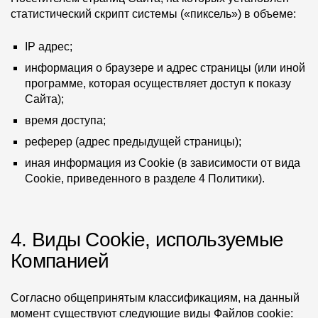
Где купить?
статистический скрипт системы («пиксель») в объеме:
IP адрес;
Санкт-Петербург
информация о браузере и адрес страницы (или иной
программе, которая осуществляет доступ к показу
Сайта);
время доступа;
Контакты
реферер (адрес предыдущей страницы);
8 800 100 71 45
site@docke.ru
иная информация из Cookie (в зависимости от вида
Адрес
Cookie, приведенного в разделе 4 Политики).
125212, Россия, Москва, Головинское ш., д. 5, стр. 1
(БЦ
"Водный")
4. Виды Cookie, используемые
Режим работы
Компанией
Пн-Пт - 10-19
Сб-Вс - выходной
Согласно общепринятым классификациям, на данный
момент существуют следующие виды Файлов cookie: