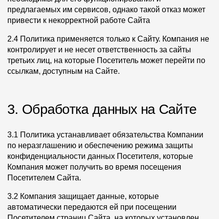
предлагаемых им сервисов, однако такой отказ может
О компании
привести к некорректной работе Сайта
Контакты
2.4 Политика применяется только к Сайту. Компания не
контролирует и не несет ответственность за сайты
Контроль качества кровли
третьих лиц, на которые Посетитель может перейти по
ссылкам, доступным на Сайте.
Качество фасадов
Награды
3. Обработка данных на Сайте
Отправка рекламации
Предложения по сотрудничеству
3.1 Политика устанавливает обязательства Компании
по неразглашению и обеспечению режима защиты
Вакансии
конфиденциальности данных Посетителя, которые
B2B
Компания может получить во время посещения
Посетителем Сайта.
Отзывы
3.2 Компания защищает данные, которые
автоматически передаются ей при посещении
Посетителем страниц Сайта, на которых установлен