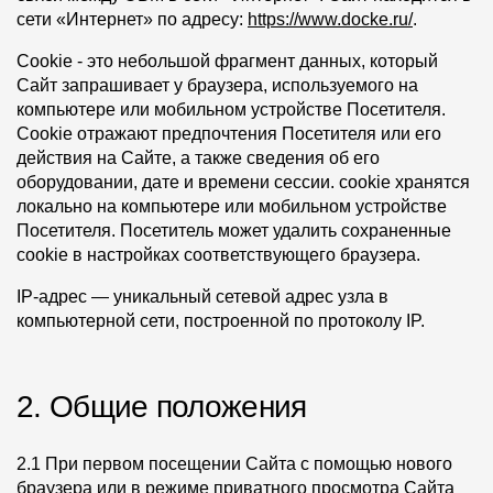
Пластиковые водосточные системы
сети «Интернет» по адресу:
https://www.docke.ru/
.
Металлические водосточные системы
Cookie
- это небольшой фрагмент данных, который
Сайт запрашивает у браузера, используемого на
Водосборник
компьютере или мобильном устройстве Посетителя.
Cookie отражают предпочтения Посетителя или его
Чердачные лестницы
действия на Сайте, а также сведения об его
оборудовании, дате и времени сессии. cookie хранятся
локально на компьютере или мобильном устройстве
Документация
Посетителя. Посетитель может удалить сохраненные
cookie в настройках соответствующего браузера.
Документация
IP-адрес
— уникальный сетевой адрес узла в
Инструкции по монтажу
компьютерной сети, построенной по протоколу IP.
Технические листы
2. Общие положения
Рекламные материалы
Сертификаты
2.1 При первом посещении Сайта с помощью нового
Гарантии
браузера или в режиме приватного просмотра Сайта