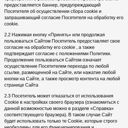
предоставляется баннер, предупреждающий
Чертежи
Посетителя об осуществлении сбора cookie и
запрашивающий согласие Посетителя на обработку его
Текстуры
cookie.
Фото объектов
2.2 Нажимая кнопку «Принять» или продолжая
пользоваться Сайтом Посетитель предоставляет свое
Вопрос-ответ/Faq
согласие на обработку его cookie , а также
Статьи
подтверждает согласие с положениями Политики.
Продолжение пользоваться Сайтом означает
осуществление Посетителем перехода по любой
Сервисы
ссылке, размещенной на Сайте, или нажатие любой
кнопки на Сайте, а также просмотр контента на любой
Конструктор
странице Сайта
Калькулятор
2.3 Посетитель может отказаться от использования
Cookie в настройках своего браузера (ознакомиться с
Цены
данной возможностью можно в разделе «Справка»
соответствующего браузера). В таком случае Сайт
будет использовать только те Cookie, которые строго
Компания
необходимы для его функционирования и