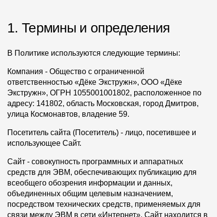
Фасадные панели
1. Термины и определения
Фасадная плитка
Комплектующие для фасадов
В Политике используются следующие термины:
Компания
Пленки и мембраны
- Общество с ограниченной
ответственностью «Дёке Экстружн», ООО «Дёке
Экстружн», ОГРН 1055001001802, расположенное по
Мягкая кровля
адресу: 141802, область Московская, город Дмитров,
улица Космонавтов, владение 59.
Однослойная черепица
Посетитель сайта (Посетитель)
- лицо, посетившее и
Ламинированная черепица
использующее Сайт.
Комплектующие к кровле
Сайт
- совокупность программных и аппаратных
средств для ЭВМ, обеспечивающих публикацию для
Кровельная вентиляция
всеобщего обозрения информации и данных,
объединенных общим целевым назначением,
Водостоки
посредством технических средств, применяемых для
связи между ЭВМ в сети «Интернет». Сайт находится в