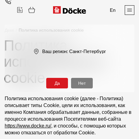
En
Деке
/
Политика использования cookie
Политика
Поиск
Ваш регион:
Санкт-Петербург
использования
cookie
Да
Нет
Продукция
Политика использования cookie (далее - Политика)
описывает типы Cookie, цели их использования, как
Фасадные материалы
именно Компания обрабатывает данные, собранные в
процессе использования Посетителями веб-сайта
Сайдинг
https://www.docke.ru/
, и способы, с помощью которых
Софиты
можно отказаться от обработки Cookie.