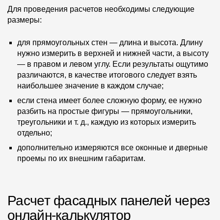
Где купить?
Для проведения расчетов необходимы следующие
размеры:
Санкт-Петербург
для прямоугольных стен — длина и высота. Длину
нужно измерить в верхней и нижней части, а высоту
— в правом и левом углу. Если результаты ощутимо
различаются, в качестве итогового следует взять
наибольшее значение в каждом случае;
Контакты
если стена имеет более сложную форму, ее нужно
8 800 100 71 45
site@docke.ru
разбить на простые фигуры — прямоугольники,
Адрес
треугольники и т. д., каждую из которых измерить
отдельно;
125212, Россия, Москва, Головинское ш., д. 5, стр. 1
(БЦ
"Водный")
дополнительно измеряются все оконные и дверные
проемы по их внешним габаритам.
Режим работы
Пн-Пт - 10-19
Сб-Вс - выходной
Расчет фасадных панелей через
онлайн-калькулятор