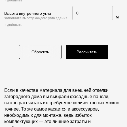
+ добавить
Пластиковые водосточные системы
Металлические водосточные системы
Высота внутреннего угла
м
заполните высоту каждого угла здания
Водосборник
+ добавить
Чердачные лестницы
Сбросить
Рассчитать
Документация
Документация
Инструкции по монтажу
Если в качестве материала для внешней отделки
Технические листы
загородного дома вы выбрали фасадные панели,
важно рассчитать их требуемое количество как можно
Рекламные материалы
точнее. То же самое касается и аксессуаров,
Сертификаты
необходимых для монтажа, ведь избыток
комплектующих — это лишние затраты и
Гарантии