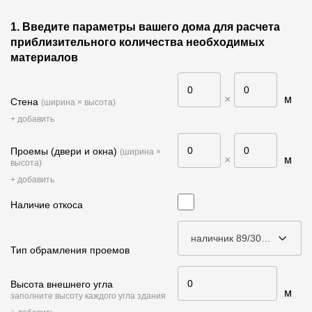
Фасадные панели
1. Введите параметры вашего дома для расчета
Фасадная плитка
приблизительного количества необходимых
материалов
Комплектующие для фасадов
×
м
Стена
Пленки и мембраны
(ширина × высота)
+ добавить
Мягкая кровля
Проемы (двери и окна)
(ширина ×
×
м
высота)
Однослойная черепица
+ добавить
Ламинированная черепица
Наличие откоса
Комплектующие к кровле
наличник 89/30 мм
Кровельная вентиляция
Тип обрамления проемов
Высота внешнего угла
Водостоки
м
заполните высоту каждого угла здания