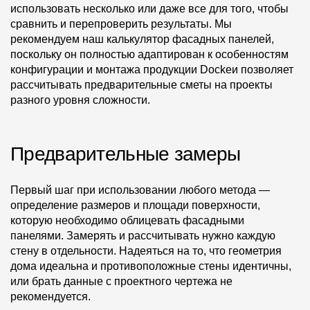
использовать несколько или даже все для того, чтобы
сравнить и перепроверить результаты. Мы
О компании
рекомендуем наш калькулятор фасадных панелей,
Контакты
поскольку он полностью адаптирован к особенностям
конфигурации и монтажа продукции Dockeи позволяет
Контроль качества кровли
рассчитывать предварительные сметы на проекты
разного уровня сложности.
Качество фасадов
Награды
Предварительные замеры
Отправка рекламации
Предложения по сотрудничеству
Первый шаг при использовании любого метода —
определение размеров и площади поверхности,
Вакансии
которую необходимо облицевать фасадными
B2B
панелями. Замерять и рассчитывать нужно каждую
стену в отдельности. Надеяться на то, что геометрия
Отзывы
дома идеальна и противоположные стены идентичны,
или брать данные с проектного чертежа не
рекомендуется.