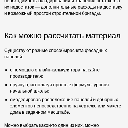
необходимость складирования и хранения остатков, а
их недостаток — дополнительные расходы на доставку
Чертежи
и возможный простой строительной бригады.
Текстуры
Фото объектов
Как можно рассчитать материал
Вопрос-ответ/Faq
Существуют разные способырасчета фасадных
Статьи
панелей:
Сервисы
с помощью онлайн-калькулятора на сайте
производителя;
Конструктор
вручную, используя простые формулы уровня
начальной школы;
Калькулятор
смоделировав расположение панелей и доборных
элементов непосредственно на чертеже или макете
Цены
дома в заданном масштабе.
Компания
Можно выбрать какой-то один из них, можно