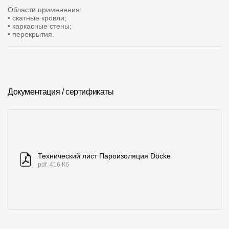
Области применения:
О компании
• скатные кровли;
• каркасные стены;
• перекрытия.
Контакты
Контроль качества кровли
Качество фасадов
Документация / сертификаты
Награды
Отправка рекламации
Предложения по сотрудничеству
Вакансии
Технический лист Пароизоляция Döcke
pdf. 416 Кб
B2B
Отзывы