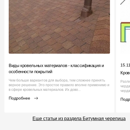
15.1
Виды кровельных материалов - классификация и
особенности покрытий
Кров
Чем больше вариантов для выбора, тем сложнее принять
Разли
верное решение. Это простое правило вполне применимо и
черда
в сфере кровельных материалов. Их дово...
черда
Подробнее
Под
Еще статьи из раздела Битумная черепица