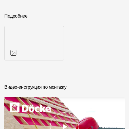
Где купить?
Подробнее
Санкт-Петербург
Контакты
8 800 100 71 45
site@docke.ru
Адрес
Фото объектов
125212, Россия, Москва, Головинское ш., д. 5, стр. 1
(БЦ "Водный
Видео-инструкция по монтажу
Режим работы
Пн-Пт - 10-19
Сб-Вс - выходной