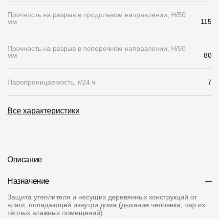
Прочность на разрыв в продольном направлении, H/50
Чертежи
мм
115
Текстуры
Прочность на разрыв в поперечном направлении, H/50
Фото объектов
мм
80
Вопрос-ответ/Faq
Паропроницаемость, г/24 ч
7
Статьи
Все характеристики
Сервисы
Конструктор
Описание
Калькулятор
Назначение
Цены
Защита утеплителя и несущих деревянных конструкций от
влаги, попадающей изнутри дома (дыхание человека, пар из
Компания
тёплых влажных помещений).