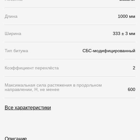
Чертежи
Длина
1000 мм
Текстуры
Фото объектов
Ширина
333 ± 3 мм
Вопрос-ответ/Faq
Тип битума
СБС-модифицированный
Статьи
Коэффициент перехлёста
2
Сервисы
Максимальная сила растяжения в продольном
направлении, Н, не менее
600
Конструктор
Калькулятор
Все характеристики
Цены
Компания
Описание