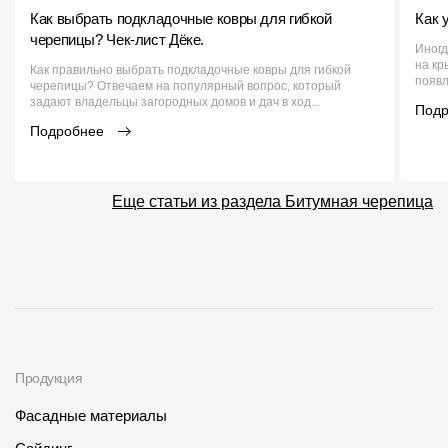
Как выбрать подкладочные ковры для гибкой
Как 
черепицы? Чек-лист Дёке.
Иногд
на кр
Как правильно выбрать подкладочные ковры для гибкой
появл
черепицы? Отвечаем на популярный вопрос, который
задают владельцы загородных домов и дач в ход...
Под
Подробнее
Еще статьи из раздела Битумная черепица
Продукция
Фасадные материалы