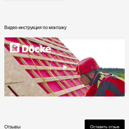
Где купить?
Фото объектов
Санкт-Петербург
Видео-инструкция по монтажу
Контакты
8 800 100 71 45
site@docke.ru
Адрес
125212, Россия, Москва, Головинское ш., д. 5, стр. 1
(БЦ "Водный
Режим работы
Пн-Пт - 10-19
Сб-Вс - выходной
Отзывы
Оставить отзыв