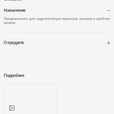
О компании
Назначение
Контакты
Предназначен для гидроизоляции карнизов, коньков и хребтов
кровли.
Контроль качества кровли
Качество фасадов
О продукте
Награды
Отправка рекламации
Предложения по сотрудничеству
Подробнее
Вакансии
B2B
Отзывы