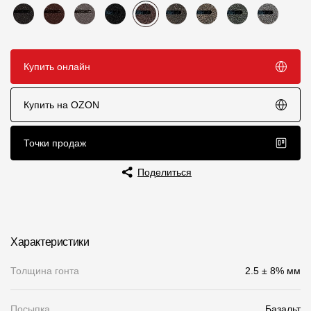
Пластиковые водосточные системы
Металлические водосточные системы
Водосборник
Купить онлайн
Чердачные лестницы
Купить на OZON
Документация
Точки продаж
Поделиться
Документация
Инструкции по монтажу
Технические листы
Характеристики
Рекламные материалы
Толщина гонта
2.5 ± 8% мм
Сертификаты
Гарантии
Посыпка
Базальт