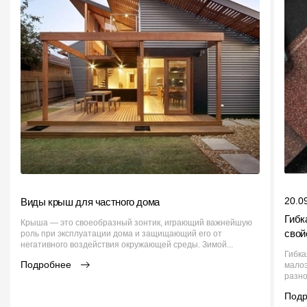
20.0
Виды крыш для частного дома
Гибк
Крыша — это своеобразный зонтик, играющий важнейшую
свой
роль при эксплуатации дома и защищающий его от
негативного воздействия окружающей среды. Зимой...
Гибка
Подробнее
малоэ
разно
Под