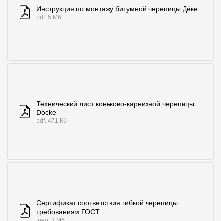
Где купить?
Инструкция по монтажу битумной черепицы Дёке
pdf. 5 Мб
Санкт-Петербург
Контакты
8 800 100 71 45
site@docke.ru
Технический лист коньково-карнизной черепицы
Döcke
Адрес
pdf. 471 Кб
125212, Россия, Москва, Головинское ш., д. 5, стр. 1
(БЦ "Водный
Режим работы
Пн-Пт - 10-19
Сб-Вс - выходной
Сертификат соответствия гибкой черепицы
требованиям ГОСТ
jpeg. 3 Мб