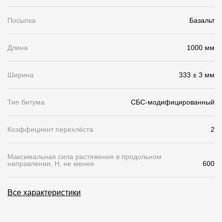
Чертежи
Посыпка
Базальт
Текстуры
Длина
1000 мм
Фото объектов
Вопрос-ответ/Faq
Ширина
333 ± 3 мм
Статьи
Тип битума
СБС-модифицированный
Сервисы
Коэффициент перехлёста
2
Конструктор
Максимальная сила растяжения в продольном
направлении, Н, не менее
600
Калькулятор
Цены
Все характеристики
Компания