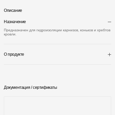
О компании
Описание
Контакты
Назначение
Контроль качества кровли
Предназначен для гидроизоляции карнизов, коньков и хребтов
кровли.
Качество фасадов
Награды
О продукте
Отправка рекламации
Предложения по сотрудничеству
Вакансии
B2B
Документация / сертификаты
Отзывы