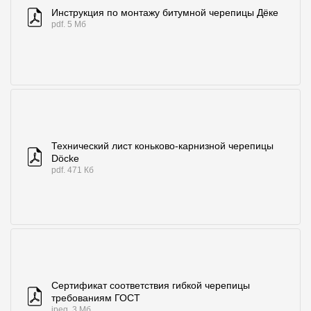
Где купить?
Инструкция по монтажу битумной черепицы Дёке
pdf. 5 Мб
Санкт-Петербург
Контакты
8 800 100 71 45
site@docke.ru
Технический лист коньково-карнизной черепицы
Döcke
Адрес
pdf. 471 Кб
125212, Россия, Москва, Головинское ш., д. 5, стр. 1
(БЦ "Водный
Режим работы
Пн-Пт - 10-19
Сб-Вс - выходной
Сертификат соответствия гибкой черепицы
требованиям ГОСТ
jpeg. 3 Мб