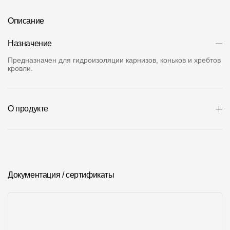
О компании
Описание
Контакты
Назначение
Контроль качества кровли
Предназначен для гидроизоляции карнизов, коньков и хребтов
кровли.
Качество фасадов
Награды
О продукте
Отправка рекламации
Предложения по сотрудничеству
Вакансии
B2B
Документация / сертификаты
Отзывы