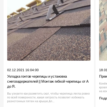
02.12.2021 16:04:00
18.0
Укладка гонтов черепицы и установка
Преи
снегозадержателей || Монтаж гибкой черепицы от А
Конёк
до Я.
кровл
на кон
Вы узнаете как разметить скат, чтобы черепица легла ровно
по всей поверхности, какая хитрость позволит избежать
Под
разнотонных пятен на крыше,&n...