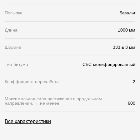
Чертежи
Посыпка
Базальт
Текстуры
Длина
1000 мм
Фото объектов
Вопрос-ответ/Faq
Ширина
333 ± 3 мм
Статьи
Тип битума
СБС-модифицированный
Сервисы
Коэффициент перехлёста
2
Конструктор
Максимальная сила растяжения в продольном
направлении, Н, не менее
600
Калькулятор
Цены
Все характеристики
Компания