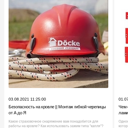
03.08.2021 11:25:00
01.0
Безопасность на кровле || Монтаж гибкой черепицы
Чем 
от А до Я
лами
Какое страховочное снаряжение вам понадобится для
Однос
работы на кровле? Как использовать зажим типа "капля"?
кото