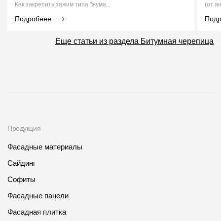
Как закрепить зажим типа "жума...
(от а
Подробнее
Под
Еще статьи из раздела Битумная черепица
Продукция
Фасадные материалы
Сайдинг
Софиты
Фасадные панели
Фасадная плитка