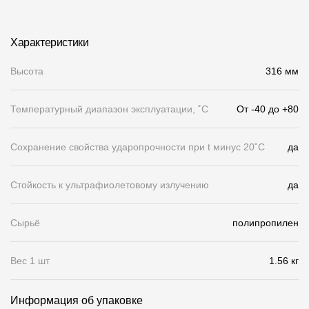
Чертежи
Характеристики
Текстуры
Высота
316 мм
Фото объектов
Вопрос-ответ/Faq
Температурный диапазон эксплуатации, ˚С
От -40 до +80
Статьи
Сохранение свойства ударопрочности при t минус 20˚C
да
Сервисы
Стойкость к ультрафиолетовому излучению
да
Конструктор
Сырьё
полипропилен
Калькулятор
Цены
Вес 1 шт
1.56 кг
Компания
Информация об упаковке