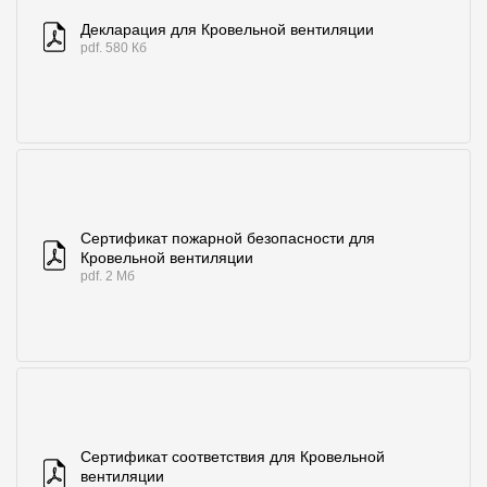
Где купить?
Декларация для Кровельной вентиляции
pdf. 580 Кб
Санкт-Петербург
Контакты
8 800 100 71 45
site@docke.ru
Сертификат пожарной безопасности для
Кровельной вентиляции
Адрес
pdf. 2 Мб
125212, Россия, Москва, Головинское ш., д. 5, стр. 1
(БЦ "Водный
Режим работы
Пн-Пт - 10-19
Сб-Вс - выходной
Сертификат соответствия для Кровельной
вентиляции