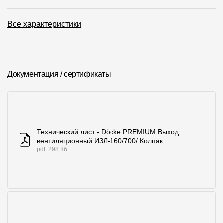
О компании
Все характеристики
Контакты
Контроль качества кровли
Документация / сертификаты
Качество фасадов
Награды
Отправка рекламации
Предложения по сотрудничеству
Технический лист - Döcke PREMIUM Выход
вентиляционный ИЗЛ-160/700/ Колпак
pdf. 298 Кб
Вакансии
B2B
Отзывы